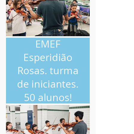
EMEF
Esperidião
Rosas. turma
de iniciantes.
50 alunos!