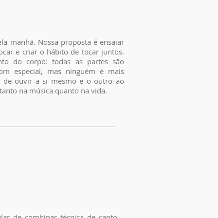
a manhã. Nossa proposta é ensaiar
car e criar o hábito de tocar juntos.
to do corpo: todas as partes são
 som especial, mas ninguém é mais
a de ouvir a si mesmo e o outro ao
anto na música quanto na vida.
r de combinar técnica de canto,